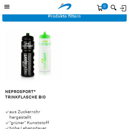
Skip to main content
YOU ARE HERE
STARTSEITE
»
PRODUKTE
»
TAXONOMY TERM
Anmelden
0
Produkte filtern
NEPROSPORT®
TRINKFLASCHE BIO
aus Zuckerrohr
hergestellt
"grüner" Kunststoff
hohe Lebensdauer